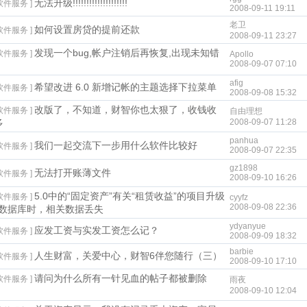
无法升级!!!!!!!!!!!!!!!!!!!!
软件服务 ]
2008-09-11 19:11
老卫
如何设置房贷的提前还款
软件服务 ]
2008-09-11 23:27
发现一个bug,帐户注销后再恢复,出现未知错
软件服务 ]
Apollo
2008-09-07 07:10
afig
希望改进 6.0 新增记帐的主题选择下拉菜单
软件服务 ]
2008-09-08 15:32
改版了，不知道，财智你也太狠了，收钱收
软件服务 ]
自由理想
多
2008-09-07 11:28
panhua
我们一起交流下一步用什么软件比较好
软件服务 ]
2008-09-07 22:35
gz1898
无法打开账薄文件
软件服务 ]
2008-09-10 16:26
5.0中的“固定资产”有关“租赁收益”的项目升级
软件服务 ]
cyyfz
2008-09-08 22:36
.0数据库时，相关数据丢失
ydyanyue
应发工资与实发工资怎么记？
软件服务 ]
2008-09-09 18:32
barbie
人生财富，关爱中心，财智6伴您随行（三）
软件服务 ]
2008-09-10 17:10
请问为什么所有一针见血的帖子都被删除
软件服务 ]
雨夜
2008-09-10 12:04