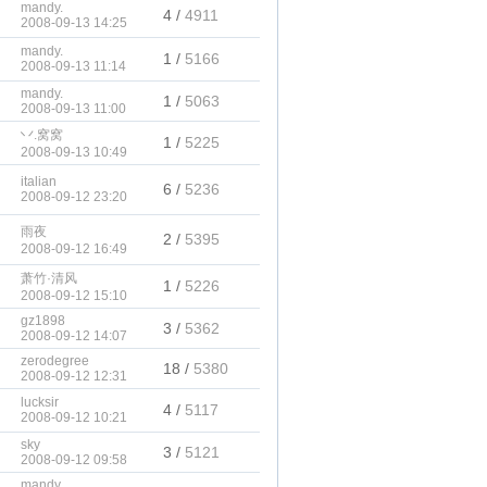
mandy.
4 /
4911
2008-09-13 14:25
mandy.
1 /
5166
2008-09-13 11:14
mandy.
1 /
5063
2008-09-13 11:00
丷.窝窝
1 /
5225
2008-09-13 10:49
italian
6 /
5236
2008-09-12 23:20
雨夜
2 /
5395
2008-09-12 16:49
萧竹·清风
1 /
5226
2008-09-12 15:10
gz1898
3 /
5362
2008-09-12 14:07
zerodegree
18 /
5380
2008-09-12 12:31
lucksir
4 /
5117
2008-09-12 10:21
sky
3 /
5121
2008-09-12 09:58
mandy.