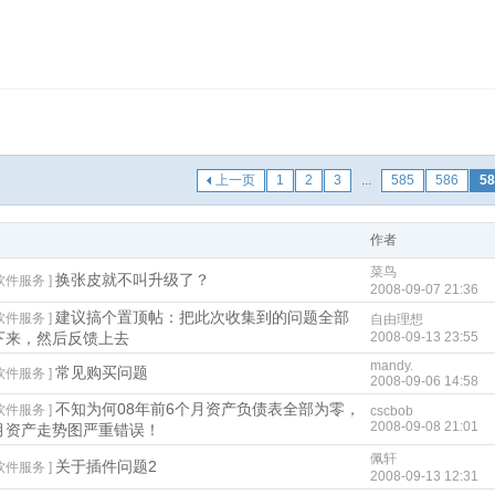
上一页
1
2
3
...
585
586
58
作者
菜鸟
换张皮就不叫升级了？
软件服务 ]
2008-09-07 21:36
建议搞个置顶帖：把此次收集到的问题全部
软件服务 ]
自由理想
下来，然后反馈上去
2008-09-13 23:55
mandy.
常见购买问题
软件服务 ]
2008-09-06 14:58
不知为何08年前6个月资产负债表全部为零，
软件服务 ]
cscbob
2008-09-08 21:01
月资产走势图严重错误！
佩轩
关于插件问题2
软件服务 ]
2008-09-13 12:31