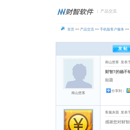
| 产品交流
首页
>>
产品交流
>>
手机版客户服务
>>
南山悠客
发表于 2
财智7的确不
如题
分享到：
南山悠客
客服灰面
发表于 2
感谢您对财智