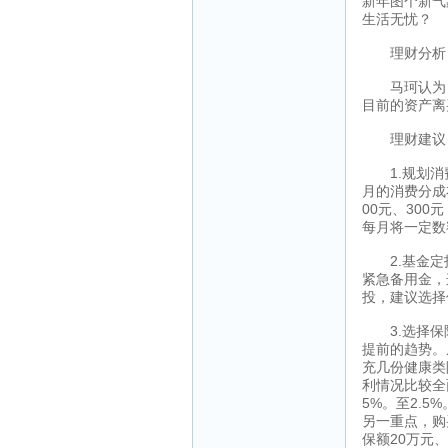
新年图个新气
生活无忧？
理财分析
马珂认为，黄
目前的资产离
理财建议
1.规划消费
月的消费分成
00元、30
每月将一定数
2.基金定投
紧急备用金，
投，建议选择
3.选择保险
提前的趋势。
充几份健康类
利情况比较全
5%。至2.
另一重点，购
保额20万元