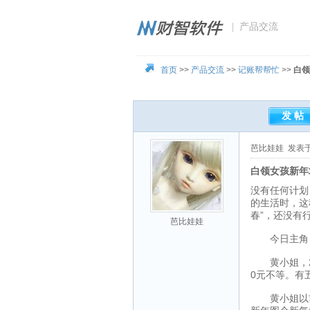
| 产品交流
首页
>>
产品交流
>>
记账帮帮忙
>>
白领
芭比娃娃
发表于 2
白领女孩新年
没有任何计划
的生活时，这
春”，还没有
芭比娃娃
今日主角
黄小姐，25
0元不等。有
黄小姐以前