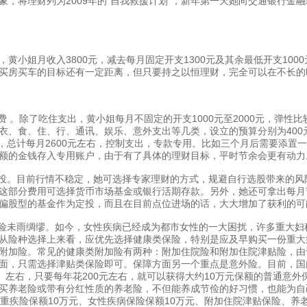
象，将理财列为2009年的“自我救援计划”，新年第一天她向交通银行金融
小姐月收入3800元，减去每月固定开支1300元及其余最低开支1000
买房买车的目标还有一定距离，但只要持之以恒理财，完全可以在不长的时
 。除了吃住支出，黄小姐每月不固定的开支1000元至2000元，弹性
衣、食、住、行、通讯、娱乐、意外支出等几类，设立的预算分别为400元、6
0元，总计每月2600元左右，控制支出，专款专用。比如三个月后需要添
额的金钱存入专用账户，由于有了具体的理财目标，平时节余会更有动力
。目前行情不稳定，她可选择专家理财的方式，规避自行选股带来的风险
这部分费用可选择货币市场基金或银行活期存款。另外，她还可拿出每月节
偏股型的基金作为定投，而且在目前点位进场的话，大大增加了获利的可
未雨绸缪。如今，女性疾病已经成为都市女性的一大困扰，许多重大妇
从险种选择上来看，应优先选择健康类保险，特别是应及早购买一份重大
附加险。常见的健康类附加险有两种：附加住院险和附加住院津贴险，由
面，只需选择津贴类保险即可。保障方面另一个重点是意外险。目前，国
5%。左右，只要每年花200元左右，就可以获得大约10万元保额的普通意
买养老险或带有分红性质的养老险，不但能养成节俭的好习惯，也能为自
、重疾险保额10万元、女性疾病保险保额10万元、附加住院津贴保险、养