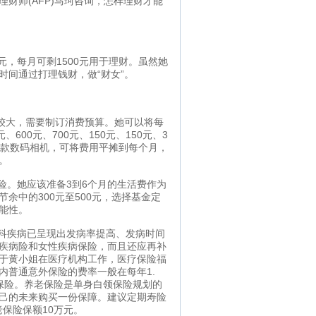
理财师(AFP)马珂咨询，怎样理财才能
元，每月可剩1500元用于理财。虽然她
间通过打理钱财，做“财女”。
比较大，需要制订消费预算。她可以将每
00元、700元、150元、150元、3
置一款数码相机，可将费用平摊到每个月，
。
。她应该准备3到6个月的生活费作为
余中的300元至500元，选择基金定
能性。
科疾病已呈现出发病率提高、发病时间
疾病险和女性疾病保险，而且还应再补
于黄小姐在医疗机构工作，医疗保险福
内普通意外保险的费率一般在每年1.
外保险。养老保险是单身白领保险规划的
己的未来购买一份保障。建议定期寿险
老保险保额10万元。