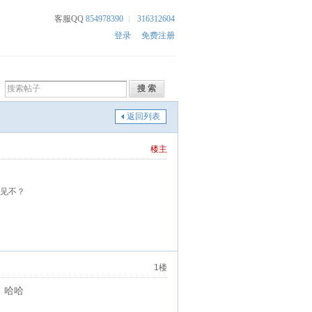
客服QQ
854978390
316312604
登录
免费注册
返回列表
楼主
意见不？
1楼
，哈哈