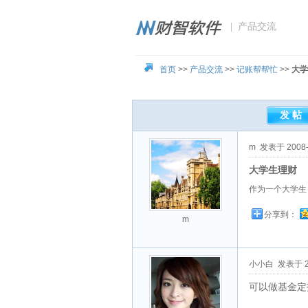
| 产品交流
首页
>>
产品交流
>>
记账帮帮忙
>>
大学
m
发表于 2008-1
大学生理财
作为一个大学生
分享到：
m
小小白
发表于 200
可以做基金定