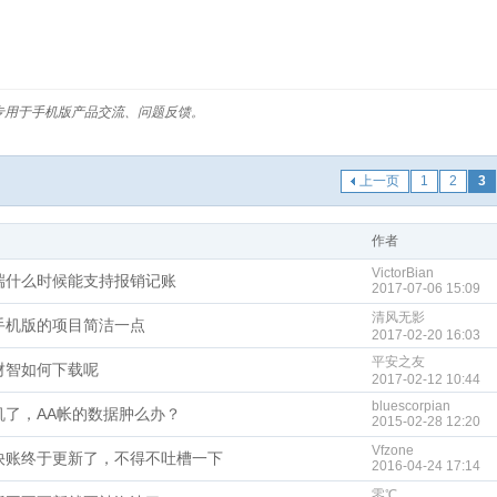
专用于手机版产品交流、问题反馈。
上一页
1
2
3
作者
VictorBian
端什么时候能支持报销记账
2017-07-06 15:09
清风无影
手机版的项目简洁一点
2017-02-20 16:03
平安之友
财智如何下载呢
2017-02-12 10:44
bluescorpian
机了，AA帐的数据肿么办？
2015-02-28 12:20
Vfzone
快账终于更新了，不得不吐槽一下
2016-04-24 17:14
零℃