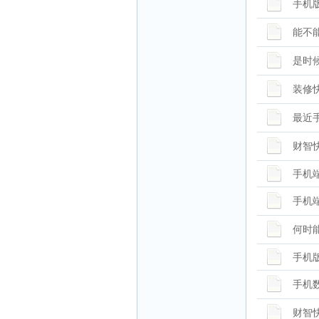
手机
能不
是时
装修快账
最近
财智
手机
手机
何时
手机
手机
财智