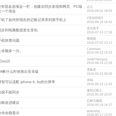
2016-09-24 11:25
P没有现金选项这一栏，创建后同步发现和网页、PC端
忐忑
出一个现金
2016-09-01 18:53
V流动忧郁V
手机了如何把现在的记账记录弄到新手机上
2016-08-18 16:42
龙头枪手
同步到电脑数据发生变化
2016-07-13 17:19
喵喵狼
手机快查问题
2016-07-02 23:12
Canelsun
上余额多一分。
2016-04-22 15:23
JustinTsengzzj
ios10
2016-06-24 21:04
雪狐君
AA帐什么时候推出安卓版
2016-05-31 09:09
浪锅
智可以适配 iphone 6, 6s的分辨率
2016-05-23 12:43
遂昌记账人
数据不能同步
2016-05-26 20:07
忍耐无极限
快账改进建议
2016-05-18 16:37
duduxing
快传余额显示
2016-05-17 13:15