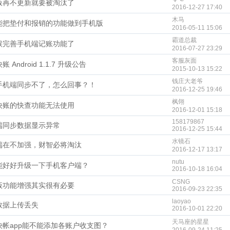
版再不更新就要被淘汰了
2016-12-27 17:40
木马
能把垫付和报销的功能做到手机版
2016-05-11 15:06
霸道总裁
候完善手机端记账功能了
2016-07-27 23:29
客服灰面
 Android 1.1.7 升级公告
2015-10-13 15:22
钱庄大老爷
手机端同步不了，怎么回事？！
2016-12-25 19:46
枫翎
快账的快查功能无法使用
2016-12-01 15:18
158179867
端同步数据显示异常
2016-12-25 15:44
水镜石
端在不加强，财智必将淘汰
2016-12-17 13:17
nutu
能好好升级一下手机客户端？
2016-10-18 16:04
CSNG
版功能增强其实很有必要
2016-09-23 22:35
laoyao
数据上传丢失
2016-10-01 22:20
天马座的星星
快帐app能不能添加各账户收支图？